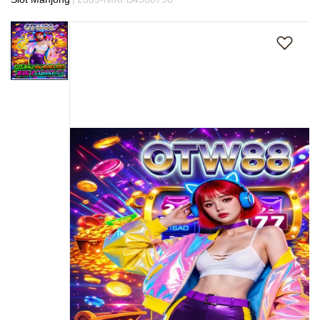
s
Skip
i
to
a
the
!
end
of
the
images
gallery