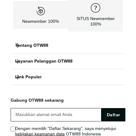
SITUS Newmember
Newmember 100%
100%
Tentang OTW88
Layanan Pelanggan OTW88
OTW88 LOGIN
Link Populer
FAQ
OTW88 DAFTAR
OTW88
OTW88 Bonus
OTW88 LINK
Gabung OTW88 sekarang
Slot Mahjong
OTW88 Live Chat
OTW88 DAFTAR
Daftar
Slot Bonus
Sitemap
Dengan memilih "Daftar Sekarang", saya menyetujui
kebijakan keamanan data
OTW88 Indonesia