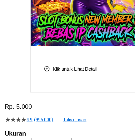
Klik untuk Lihat Detail
Skip
to
Rp. 5.000
the
beginning
4.9
(995.000)
Tulis ulasan
4.5
of
dari
the
5
Ukuran
bintang,
images