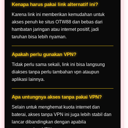
Kenapa harus pakai link alternatif ini?
Karena link ini memberikan kemudahan untuk
akses penuh ke situs OTW88 dan bebas dari
hambatan jaringan atau internet positif, jadi
taruhan bisa lebih nyaman.
Apakah perlu gunakan VPN?
Tidak perlu sama sekali, link ini bisa langsung
diakses tanpa perlu tambahan vpn ataupun
aplikasi lainnya.
Apa untungnya akses tanpa pakai VPN?
Selain untuk menghemat kuota internet dan
baterai, akses tanpa VPN ini juga lebih stabil dan
lancar dibandingkan dengan apabila