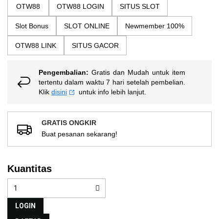
nilai
OTW88
OTW88 LOGIN
SITUS SLOT
gallery
rating
rata-
Slot Bonus
SLOT ONLINE
Newmember 100%
rata.
Read
13
OTW88 LINK
SITUS GACOR
Reviews.
Tautan
halaman
Pengembalian:
Gratis dan Mudah untuk item
yang
sama.
tertentu dalam waktu 7 hari setelah pembelian.
Klik
disini
untuk info lebih lanjut.
GRATIS ONGKIR
Buat pesanan sekarang!
Kuantitas
LOGIN